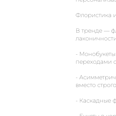
Флористика и
В тренде — ф
лаконичности
- Монобукеты
переходами о
- Асимметри
вместо строг
- Каскадные