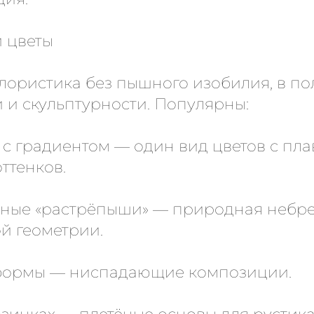
 цветы
лористика без пышного изобилия, в по
 и скульптурности. Популярны:
 с градиентом — один вид цветов с пл
ттенков.
чные «растрёпыши» — природная небр
ой геометрии.
 формы — ниспадающие композиции.