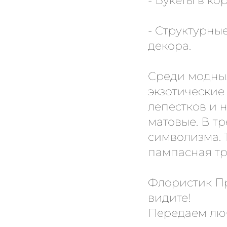
- Букеты в ко
- Структурн
декора.
Среди модных
экзотические
лепестков и 
матовые. В т
символизма. Т
пампасная тра
Флористик Пр
видите!
Передаем лю