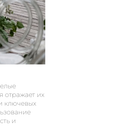
мелые
я отражает их
ди ключевых
льзование
сть и