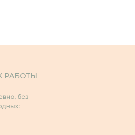
К РАБОТЫ
вно, без
одных: