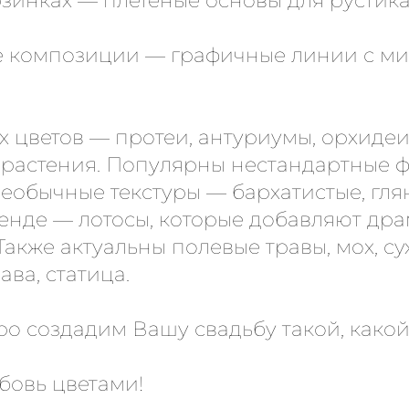
рзинках — плетёные основы для рустика
ые композиции — графичные линии с 
 цветов — протеи, антуриумы, орхидеи,
 растения. Популярны нестандартные 
необычные текстуры — бархатистые, гл
ренде — лотосы, которые добавляют др
акже актуальны полевые травы, мох, су
ва, статица.
о создадим Вашу свадьбу такой, какой
бовь цветами!