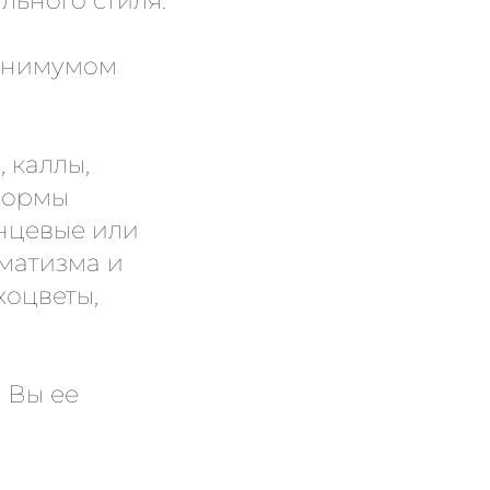
льного стиля.
минимумом
 каллы,
формы
янцевые или
аматизма и
хоцветы,
 Вы ее