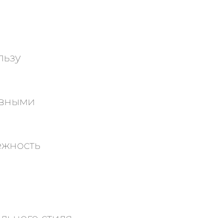
льзу
авными
ежность